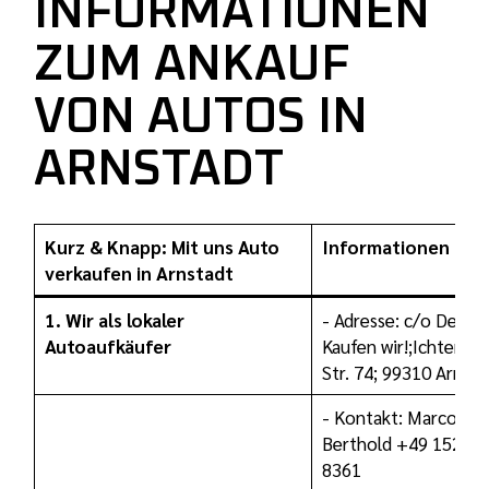
INFORMATIONEN
ZUM ANKAUF
VON AUTOS IN
ARNSTADT
Kurz & Knapp: Mit uns Auto
Informationen
verkaufen in Arnstadt
1. Wir als lokaler
- Adresse: c/o Dein A
Autoaufkäufer
Kaufen wir!;
Ichtershä
Str. 74; 99310 Arnsta
- Kontakt: Marco
Berthold
+49 1521 9
8361